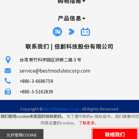
购物指南
产品信息
联系我们 |
倍創科技股份有限公司
台湾 新竹科学园区研新二路 3 号
service@bestmodulescorp.com
+886-3-6686759
+886-3-5162839
Copyright ©
Best Modules Corp
. All Rights Reserved.
我们使用cookie来使您的体验更好。
为了遵守新的e-隐私指令，我们需要问您
|
网站地图
同意设置的cookie。
了解更多
。
联络我们
允许使用COOKIE