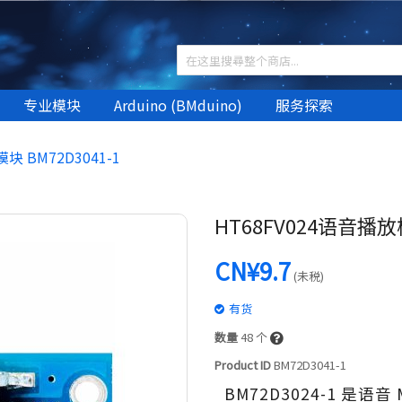
专业模块
Arduino (BMduino)
服务探索
块 BM72D3041-1
HT68FV024语音播放模
CN¥9.7
(未税)
有货
数量
48
个
Product ID
BM72D3041-1
BM72D3024-1 是语音