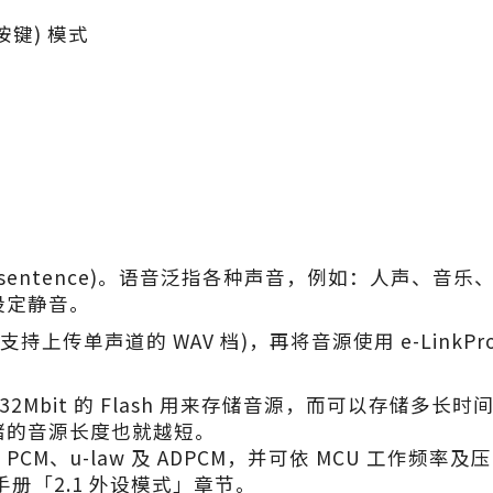
(按键) 模式
句 (sentence)。语音泛指各种声音，例如：人声、音
设定静音。
上传单声道的 WAV 档)，再将音源使用 e-LinkPro
具有 32Mbit 的 Flash 用来存储音源，而可以存
储的音源长度也就越短。
M、u-law 及 ADPCM，并可依 MCU 工作频率
册「2.1 外设模式」章节。