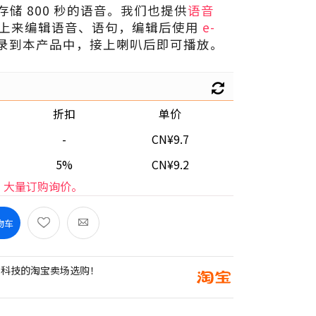
多可存储 800 秒的语音。我们也提供
语音
上来编辑语音、语句，编辑后使用
e-
k 烧录到本产品中，接上喇叭后即可播放。
折扣
单价
-
CN¥9.7
5%
CN¥9.2
大量订购询价。
物车
创科技的淘宝卖场选购！