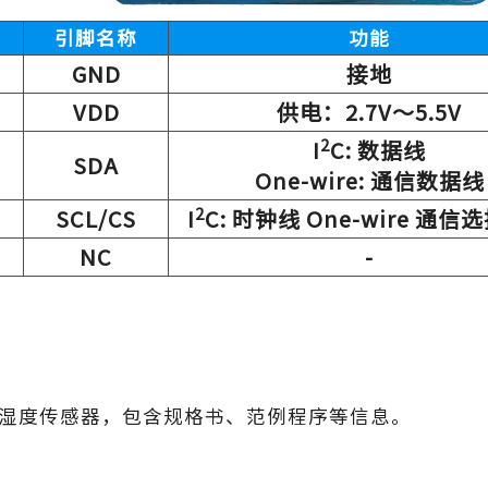
引脚名称
功能
GND
接地
VDD
供电：2.7V～5.5V
2
I
C: 数据线
SDA
One-wire: 通信数据线
2
SCL/CS
I
C: 时钟线 One-wire 通
NC
-
湿度传感器，包含规格书、范例程序等信息。