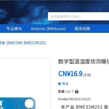
专业模块
Arduino (BMduino)
服务探索
(BMCOM) BME33M251
数字型温湿度侦测模块 (B
CN¥16.9
(未税)
有货
数量
103
个
Product ID
BME33M251
本产品 BME33M25