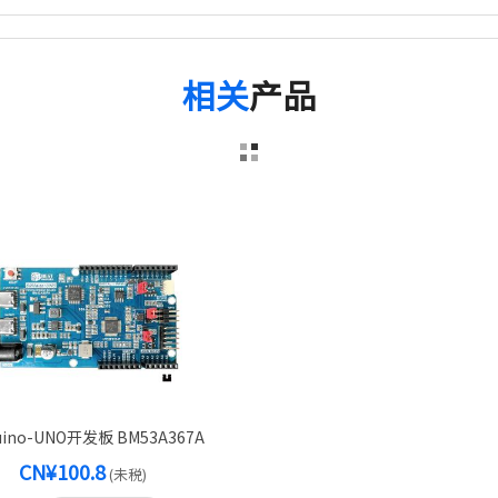
相关
产品
uino-UNO开发板 BM53A367A
CN¥100.8
(未税)