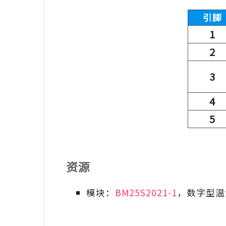
引脚
1
2
3
4
5
资源
模块：
BM25S2021-1
，数字型温