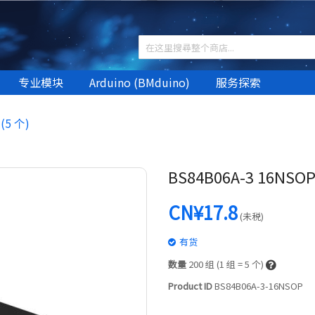
专业模块
Arduino (BMduino)
服务探索
(5 个)
BS84B06A-3 16NSOP
CN¥17.8
(未税)
有货
数量
200
组 (1 组 = 5 个)
Product ID
BS84B06A-3-16NSOP