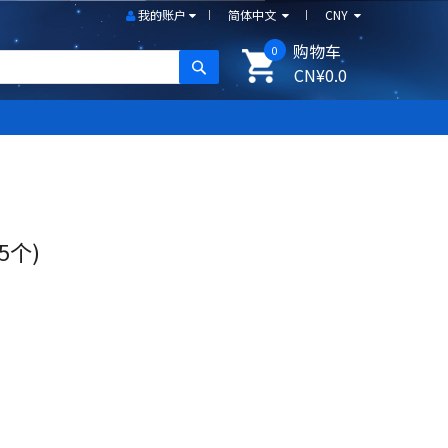
我的账户
简体中文
CNY
购物车
0
搜尋
CN¥0.0
(5个)