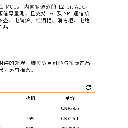
触控 MCU。 内置多通道的 12-bit ADC，
2
信号量测，且支持 I
C 及 SPI 通信接
茶壶、电陶炉、红酒柜、消毒柜、电烤
产品。
封装的外观，脚位数目可能与实际产品
尺寸另有档案。
折扣
单价
-
CN¥29.6
15%
CN¥25.1