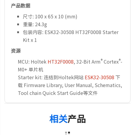
产品数据
尺寸: 100 x 65 x 10 (mm)
重量: 24.3g
包装内容: ESK32-30508 HT32F0008 Starter
Kit x 1
资源
®
®
MCU: Holtek
HT32F0008
, 32-Bit Arm
Cortex
-
M0+ 单片机
Starter kit: 连结到Holtek网站
ESK32-30508
下
载 Firmware Library, User Manual, Schematics,
Tool chain Quick Start Guide等文件
相关
产品