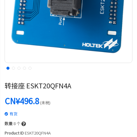
转接座 ESKT20QFN4A
CN¥496.8
(未税)
有货
数量
8
个
Product ID
ESKT20QFN4A