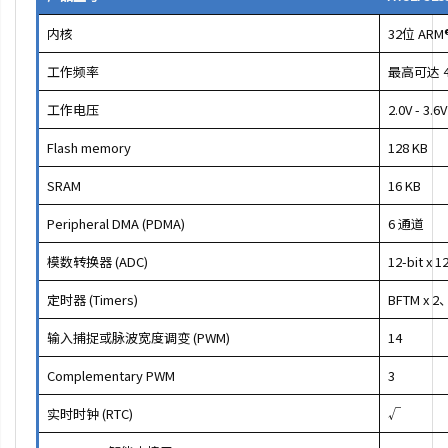
内核
32位 ARM®
工作频率
最高可达 4
工作电压
2.0V - 3.6V
Flash memory
128 KB
SRAM
16 KB
Peripheral DMA (PDMA)
6 通道
模数转换器 (ADC)
12-bit x
定时器 (Timers)
BFTM x 2
输入捕捉或脉波宽度调变 (PWM)
14
Complementary PWM
3
实时时钟 (RTC)
√