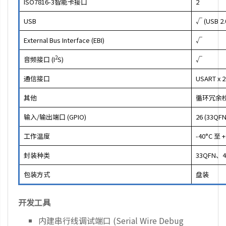
ISO7816-3智能卡接口
2
USB
√ (USB 2.
External Bus Interface (EBI)
√
2
音频接口 (I
S)
√
通信接口
USART x 
其他
循环冗余校验
输入/输出端口 (GPIO)
26 (33QF
工作温度
-40°C 至 
封装种类
33QFN、4
包装方式
盘装
开发工具
内建串行线调试端口 (Serial Wire Debug