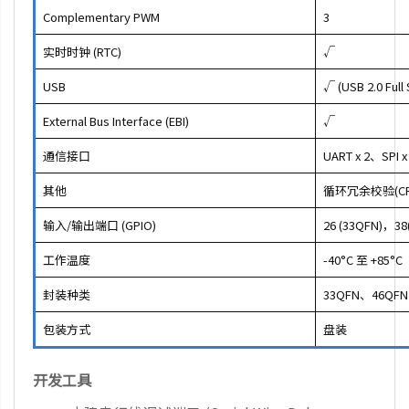
Complementary PWM
3
实时时钟 (RTC)
√
USB
√ (USB 2.0 Full
External Bus Interface (EBI)
√
通信接口
UART x 2、SPI x
其他
循环冗余校验(C
输入/输出端口 (GPIO)
26 (33QFN)，38
工作温度
-40°C 至 +85°C
封装种类
33QFN、46QFN
包装方式
盘装
开发工具