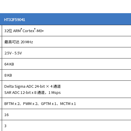
HT32F59041
®
®
32位 ARM
Cortex
-M0+
最高可达 20 MHz
2.5V - 5.5V
64 KB
8 KB
Delta Sigma ADC 24-bit × 4 通道
SAR ADC 12-bit x 8 通道，1 Msps
BFTM x 2、PWM x 2、GPTM x 1、MCTM x 1
16
3