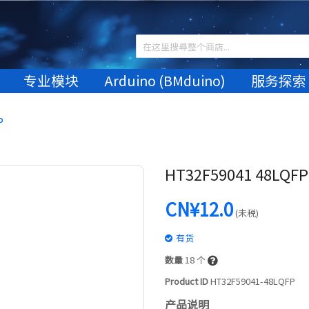
专业模块
Arduino (BMduino)
服务探索
P
HT32F59041 48LQFP
CN¥12.0
(未税)
有货
数量
18
个
Product ID
HT32F59041-48LQFP
产品说明