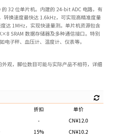
A/D 的 32 位单片机。内建的 24-bit ADC 电路，有
 bit，转换速度最快达 1.6kHz，可实现高精准度量
转换速度达 1MHz，实现快速量测。单片机资源包含
器、8K×8 SRAM 数据存储器及多种通信接口。特别
如电子秤、血压计、温度计、仪表等。
的外观，脚位数目可能与实际产品不相符，详细
折扣
单价
-
CN¥12.0
9
15%
CN¥10.2