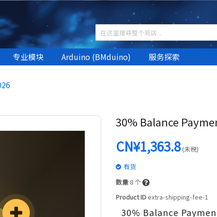
专业模块
Arduino (BMduino)
服务探索
026
30% Balance Payment
CN¥1,363.8
(未税)
有货
数量
8
个
Product ID
extra-shipping-fee-1
30% Balance Payment