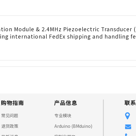
ation Module & 2.4MHz Piezoelectric Transduce
ng international FedEx shipping and handling fe
购物指南
产品信息
联系
常见问题
专业模块
退货政策
Arduino (BMduino)