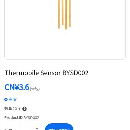
Thermopile Sensor BYSD002
CN¥3.6
(未税)
有货
数量
10
个
Product ID
BYSD002