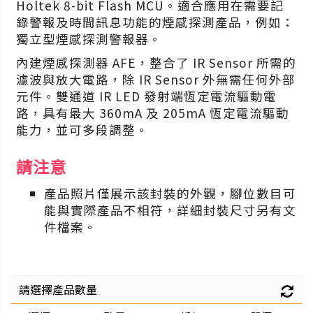
Holtek 8-bit Flash MCU。適合應用在需要記
錄警報及時間訊息功能的煙感探測產品，例如：
獨立型煙感探測警報器。
內建煙感探測器 AFE，整合了 IR Sensor 所需的
濾波與放大電路，除 IR Sensor 外無需任何外部
元件。雙通道 IR LED 發射端恆定電流驅動電
路，具有最大 360mA 及 205mA 恆定電流驅動
能力，並可多段調整。
請注意
產品照片僅展示該封裝的外觀，腳位數目可
能與實際產品不相符，詳細封裝尺寸另有文
件檔案。
請選擇產品數量