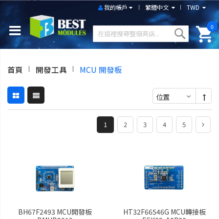
我的帳戶
繁體中文
TWD
0
首頁
開發工具
MCU 開發板
1
2
3
4
5
BH67F2493 MCU開發板
HT32F66546G MCU轉接板