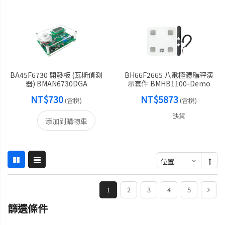
BA45F6730 開發板 (瓦斯偵測
BH66F2665 八電極體脂秤演
器) BMAN6730DGA
示套件 BMHB1100-Demo
NT$730
NT$5873
(含稅)
(含稅)
缺貨
添加到購物車
1
2
3
4
5
篩選條件