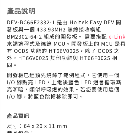
產品說明
DEV-BC66F2332-1 是由 Holtek Easy DEV 開
發板與一個 433.93MHz 無線接收模組
BM2302-64-2 組成的開發板。 需要搭配
e-Link
來調適程式及燒錄 MCU。開發板上的 MCU 是具
有 OCDS 功能的 HT66V0025，除了 OCDS 之
外，HT66V0025 其他功能與 HT66F0025 相
同。
開發板已經預先燒錄了範例程式，它使用一個
I/O 腳點亮 LED，上電後藍色 LED 燈會循環漸
亮漸暗，類似呼吸燈的效果。若您要使用這個
I/O 腳，將藍色跳帽移除即可。
產品資訊
尺寸：64 x 20 x 11 mm
產品包含：