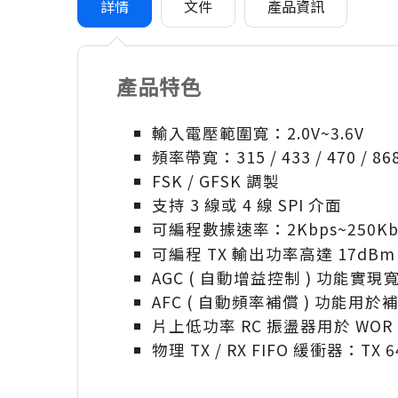
詳情
文件
產品資訊
產品特色
輸入電壓範圍寬：2.0V~3.6V
頻率帶寬：315 / 433 / 470 / 868
FSK / GFSK 調製
支持 3 線或 4 線 SPI 介面
可編程數據速率：2Kbps~250Kb
可編程 TX 輸出功率高達 17dBm
AGC ( 自動增益控制 ) 功能實現
AFC ( 自動頻率補償 ) 功能
片上低功率 RC 振盪器用於 WOR (Wa
物理 TX / RX FIFO 緩衝器：TX 64