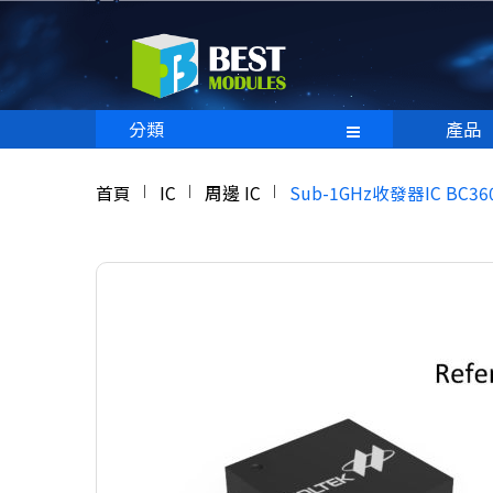
分類
產品
首頁
IC
周邊 IC
Sub-1GHz收發器IC BC360