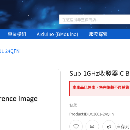
專業模組
Arduino (BMduino)
服務探索
1 24QFN
Sub-1GHz收發器IC B
本產品已停產，售完後將不再補貨
缺貨
Product ID
BC3601-24QFN
庫存到