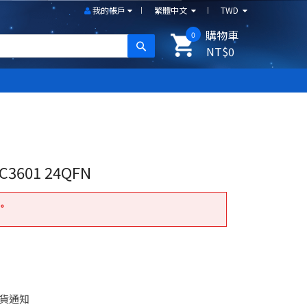
我的帳戶
繁體中文
TWD
購物車
0
搜尋
NT$0
C3601 24QFN
。
貨通知