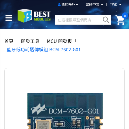
我的帳戶
繁體中文
TWD
0
首頁
開發工具
MCU 開發板
藍牙低功耗透傳模組 BCM-7602-G01