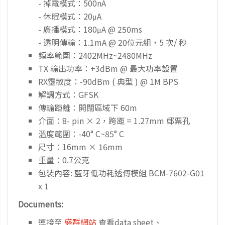
- 掉電模式：500nA
- 休眠模式：20μA
- 廣播模式：180μA @ 250ms
- 透明傳輸：1.1mA @ 20位元組，5 次/ 秒
頻率範圍：2402MHz~2480MHz
TX 輸出功率：+3dBm @ 最大功率設置
RX靈敏度：-90dBm ( 典型 ) @ 1M BPS
解調方式：GFSK
傳輸距離：開闊區域下 60m
介面：8- pin × 2，跨距 = 1.27mm 郵票孔
溫度範圍：-40° C~85° C
尺寸：16mm × 16mm
重量：0.7公克
包裝內容: 藍牙低功耗透傳模組 BCM-7602-G01
x 1
Documents:
連接至
盛群網站
查看data sheet、