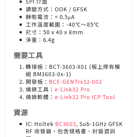
SPI 介面
調變方式：OOK / GFSK
靜態電流：< 0.5μA
工作溫度範圍：-40℃～85℃
尺寸：50 x 40 x 8mm
淨重：6.4g
需要工具
轉接板：BCT-3603-X01 (板上焊有模
組 BM3603-0x-1)
開發板：
BCE-GENTrx32-002
燒錄工具：
e-Link32 Pro
燒錄軟體：
e-Link32 Pro ICP Tool
資源
IC: Holtek
BC3603
, Sub-1GHz GFSK
RF 收發器，包含規格書、封裝資訊