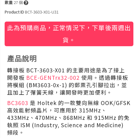
數量
27
個
Product ID
BCT-3603-X01-U31
此為預購商品，正常情況下，下單後兩週出
貨。
產品說明
轉接板 BCT-3603-X01 的主要用途是為了接上
開發板
BCE-GENTrx32-002
使用。透過轉接板
將模組 (BM3603-0x-1) 的郵票孔引腳拉出，並
且加上了彈簧天線，讓開發時更加便利。
BC3603
是 Holtek 的一款雙向無線 OOK/GFSK
高效能射頻晶片，可應用於 315MHz、
433MHz、470MHz、868MHz 和 915MHz 的免
執照 ISM (Industry, Science and Medicine)
頻段。