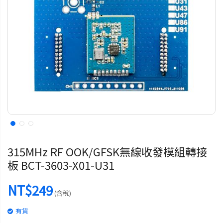
315MHz RF OOK/GFSK無線收發模組轉接
板 BCT-3603-X01-U31
NT$249
(含稅)
有貨