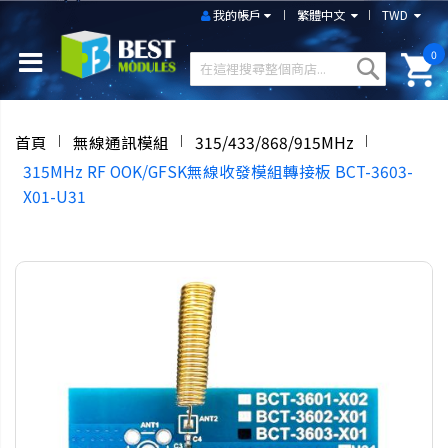
我的帳戶
繁體中文
TWD
0
首頁
無線通訊模組
315/433/868/915MHz
315MHz RF OOK/GFSK無線收發模組轉接板 BCT-3603-
X01-U31