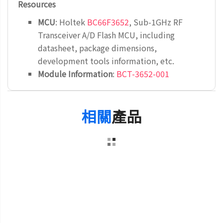
Resources
MCU
: Holtek
BC66F3652
, Sub-1GHz RF
Transceiver A/D Flash MCU, including
datasheet, package dimensions,
development tools information, etc.
Module Information
:
BCT-3652-001
相關
產品