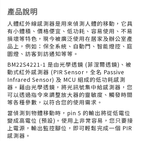
產品說明
人體紅外線感測器是用來偵測人體的移動，它具
有小體積、價格便宜、低功耗、容易使用、不易
損壞等特色，現今被廣泛使用在居家及辦公室產
品上，例如：保全系統、自動門、智能燈控、庭
園燈、訪客到訪通知等等。
BM22S4221-1 是由光學透鏡 (菲涅爾透鏡)、被
動式紅外感測器 (PIR Sensor，全名 Passive
Infrared Sensor) 及 MCU 組成的低功耗感測
器。藉由光學透鏡，將光訊號集中給感測器，您
可以透過指令來調整放大器的靈敏度、觸發時間
等各種參數，以符合您的使用需求。
當偵測到物體移動時，pin 5 的輸出將從低電位
變成高電位 (預設)。使用上非常容易，您只要接
上電源，輸出監控腳位，即可輕鬆完成一個 PIR
感測器。