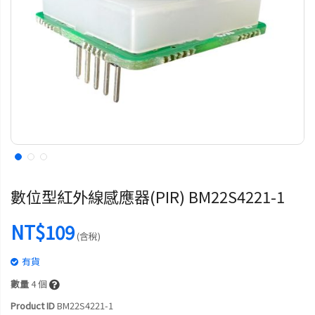
數位型紅外線感應器(PIR) BM22S4221-1
NT$109
(含稅)
有貨
數量
4
個
Product ID
BM22S4221-1