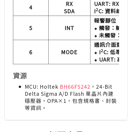
RX
UART: RX
4
2
SDA
I
C: 資料線 (內
報警腳位
5
INT
⬥ 觸發：輸出
⬥ 未觸發：輸
通訊介面選擇
2
6
MODE
⬥ I
C: 低準位
⬥ UART: 高準
資源
MCU: Holtek
BH66F5242
，24-Bit
Delta Sigma A/D Flash 單晶片內建
穩壓器，OPA×1，包含規格書、封裝
等資訊。