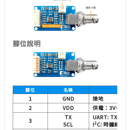
腳位說明
腳位
名稱
1
GND
接地
2
VDD
供電：3V~5.5V
TX
UART: TX
3
2
SCL
I
C: 時鐘線 (內