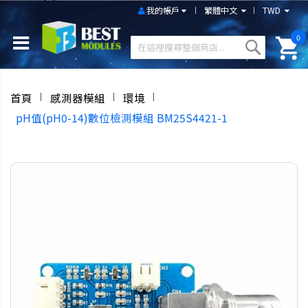
我的帳戶
繁體中文
TWD
0
首頁
感測器模組
環境
pH值(pH0-14)數位檢測模組 BM25S4421-1