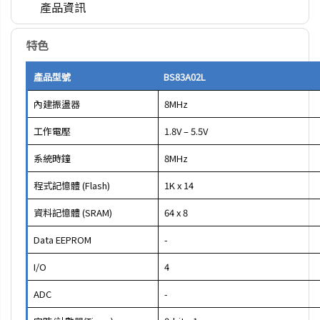
產品資訊
特色
產品型號
BS83A02L
內建振盪器
8MHz
工作電壓
1.8V – 5.5V
系統時鐘
8MHz
程式記憶體 (Flash)
1K x 14
資料記憶體 (SRAM)
64 x 8
Data EEPROM
-
I/O
4
ADC
-