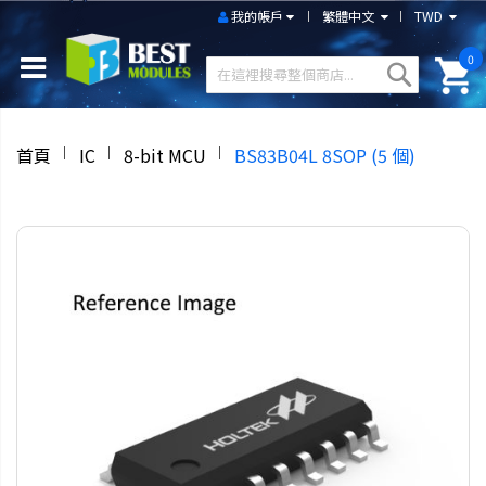
我的帳戶
繁體中文
TWD
0
首頁
IC
8-bit MCU
BS83B04L 8SOP (5 個)