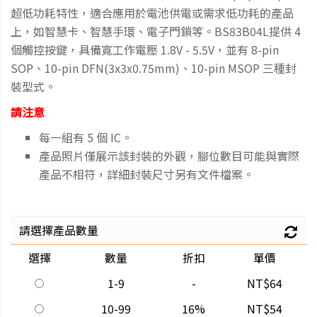
超低功耗特性，適合應用於電池供電或需求低功耗的產品
上，如智慧卡、智慧手環、電子門鎖等。BS83B04L提供 4
個觸控按鍵，具備寬工作電壓 1.8V - 5.5V，並有 8-pin
SOP、10-pin DFN(3x3x0.75mm)、10-pin MSOP 三種封
裝型式。
請注意
每一組有 5 個 IC。
產品照片僅展示該封裝的外觀，腳位數目可能與實際
產品不相符，詳細封裝尺寸另有文件檔案。
請選擇產品數量
選擇
數量
折扣
單價
1-9
-
NT$64
10-99
16%
NT$54