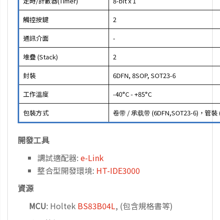
定時/計數器(Timer)
8-bit x 1
觸控按鍵
2
通訊介面
-
堆疊 (Stack)
2
封裝
6DFN, 8SOP, SOT23-6
工作溫度
-40°C - +85°C
包裝方式
卷带 / 承载带 (6DFN,SOT23-6)，管裝 
開發工具
調試適配器:
e-Link
整合型開發環境:
HT-IDE3000
資源
MCU
: Holtek
BS83B04L
, (包含規格書等)