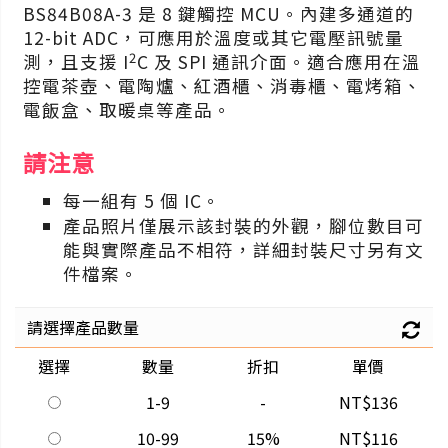
BS84B08A-3 是 8 鍵觸控 MCU。內建多通道的
12-bit ADC，可應用於溫度或其它電壓訊號量
2
測，且支援 I
C 及 SPI 通訊介面。適合應用在溫
控電茶壺、電陶爐、紅酒櫃、消毒櫃、電烤箱、
電飯盒、取暖桌等產品。
請注意
每一組有 5 個 IC。
產品照片僅展示該封裝的外觀，腳位數目可
能與實際產品不相符，詳細封裝尺寸另有文
件檔案。
請選擇產品數量
選擇
數量
折扣
單價
1-9
-
NT$136
10-99
15%
NT$116