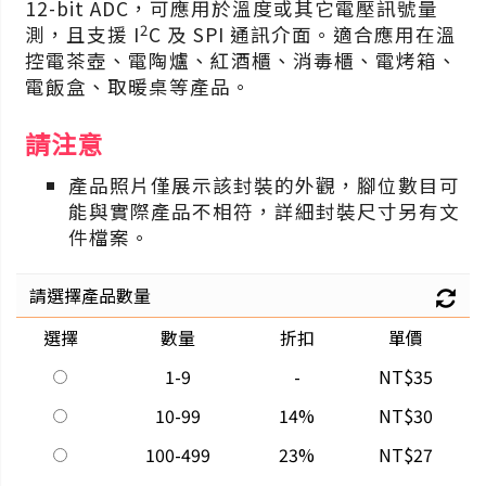
12-bit ADC，可應用於溫度或其它電壓訊號量
2
測，且支援 I
C 及 SPI 通訊介面。適合應用在溫
控電茶壺、電陶爐、紅酒櫃、消毒櫃、電烤箱、
電飯盒、取暖桌等產品。
請注意
產品照片僅展示該封裝的外觀，腳位數目可
能與實際產品不相符，詳細封裝尺寸另有文
件檔案。
請選擇產品數量
選擇
數量
折扣
單價
1-9
-
NT$35
10-99
14%
NT$30
100-499
23%
NT$27