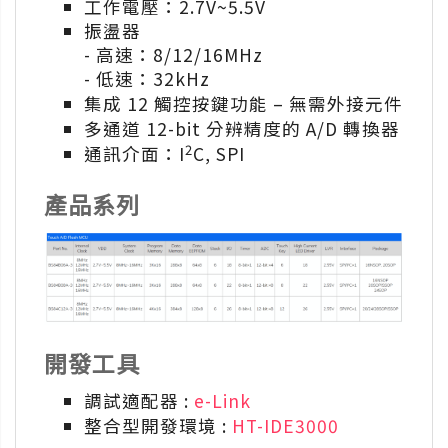
工作電壓：2.7V~5.5V
振盪器
- 高速：8/12/16MHz
- 低速：32kHz
集成 12 觸控按鍵功能 – 無需外接元件
多通道 12-bit 分辨精度的 A/D 轉換器
2
通訊介面：I
C, SPI
產品系列
開發工具
調試適配器 :
e-Link
整合型開發環境 :
HT-IDE3000