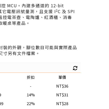
 鍵觸控 MCU。內建多通道的 12-bit
2
其它電壓訊號量測，且支援 I
C 及 SPI
溫控電茶壺、電陶爐、紅酒櫃、消毒
取暖桌等產品。
封裝的外觀，腳位數目可能與實際產品
尺寸另有文件檔案。
折扣
單價
-
NT$36
9
14%
NT$31
99
22%
NT$28