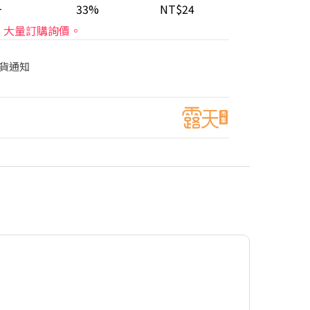
+
33%
NT$24
大量訂購詢價。
貨通知