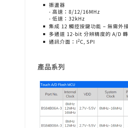
振盪器
- 高速：8/12/16MHz
- 低速：32kHz
集成 12 觸控按鍵功能 – 無需外
多通道 12-bit 分辨精度的 A/D 
2
通訊介面：I
C, SPI
產品系列