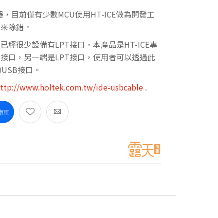
擬器，目前僅有少數MCU使用HT-ICE做為開發工
k
來除錯。
前已經很少設備有LPT接口，本產品是HT-ICE專
B接口，另一端是LPT接口，使用者可以透過此
的USB接口。
ttp://www.holtek.com.tw/ide-usbcable
.
物車