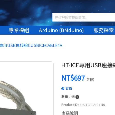
專業模組
Arduino (BMduino)
服務探索
E專用USB連接線CUSBICECABLE4A
HT-ICE專用USB連接線
NT$697
(含稅)
有貨
數量
7
個
Product ID
CUSBICECABLE4A
產品說明