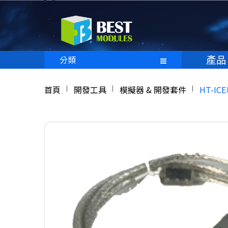
產品
分類
首頁
開發工具
模擬器 & 開發套件
HT-IC