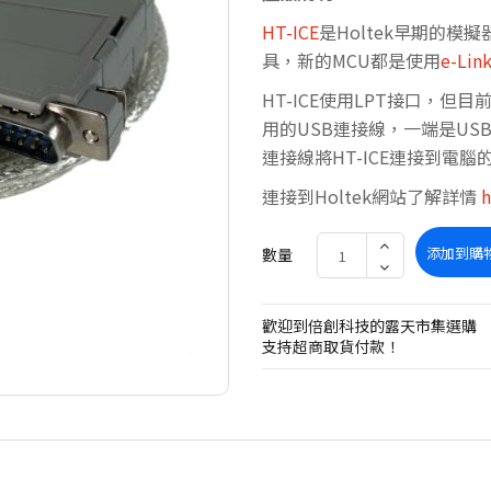
HT-ICE
是Holtek早期的模
具，新的MCU都是使用
e-Lin
HT-ICE使用LPT接口，但目
用的USB連接線，一端是US
連接線將HT-ICE連接到電腦
連接到Holtek網站了解詳情
h
添加到購
數量
歡迎到倍創科技的露天市集選購
支持超商取貨付款！