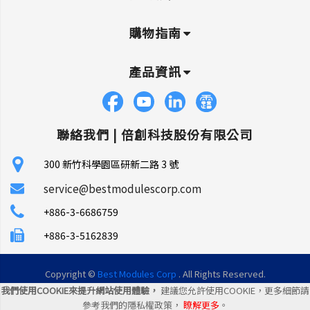
購物指南
產品資訊
聯絡我們 |
倍創科技股份有限公司
300 新竹科學園區研新二路 3 號
service@bestmodulescorp.com
+886-3-6686759
+886-3-5162839
Copyright ©
Best Modules Corp
. All Rights Reserved.
我們使用COOKIE來提升網站使用體驗，
建議您允許使用COOKIE，更多細節請
|
網站地圖
|
統一編號: 45106035
參考我們的隱私權政策，
瞭解更多
。