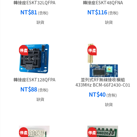
轉接座ESKT32LQFPA
轉接座ESKT48QFNA
NT$81
NT$116
(含稅)
(含稅)
缺貨
缺貨
停產
停產
轉接座ESKT128QFPA
並列式RF無線接收模組
433MHz BCM-66F2430-C01
NT$88
(含稅)
NT$40
(含稅)
缺貨
缺貨
停產
停產