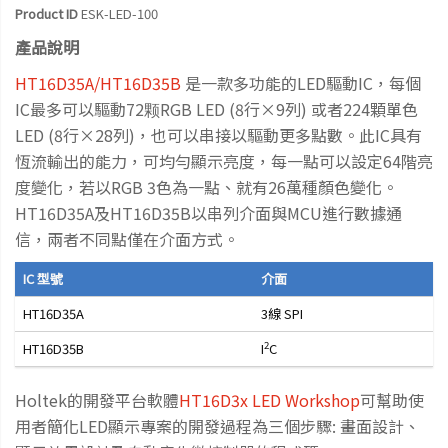
Product ID
ESK-LED-100
產品說明
HT16D35A/HT16D35B
是一款多功能的LED驅動IC，每個
IC最多可以驅動72颗RGB LED (8行×9列) 或者224顆單色
LED (8行×28列)，也可以串接以驅動更多點數。此IC具有
恆流輸出的能力，可均勻顯示亮度，每一點可以設定64階亮
度變化，若以RGB 3色為一點、就有26萬種顏色變化。
HT16D35A及HT16D35B以串列介面與MCU進行數據通
信，兩者不同點僅在介面方式。
IC 型號
介面
HT16D35A
3線 SPI
2
HT16D35B
I
C
Holtek的開發平台軟體
HT16D3x LED Workshop
可幫助使
用者簡化LED顯示專案的開發過程為三個步驟: 畫面設計、