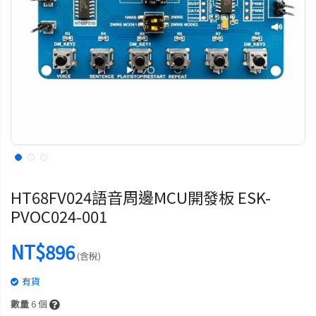
HT68FV024語音周邊MCU開發板 ESK-
PVOC024-001
NT$896
(含稅)
有貨
數量
6
個