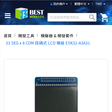
我的帳戶
繁體中文
TWD
0
首頁
開發工具
模擬器 & 開發套件
33 SEG x 8 COM 段碼式 LCD 模組 ESK32-A3A31