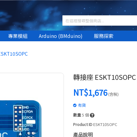
專業模組
Arduino (BMduino)
服務探索
SKT10SOPC
轉接座 ESKT10SOPC
NT$1,676
(含稅)
有貨
數量
5
個
Product ID
ESKT10SOPC
產品說明