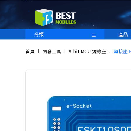
分類
產品
首頁
開發工具
8-bit MCU 燒錄座
轉接座 E