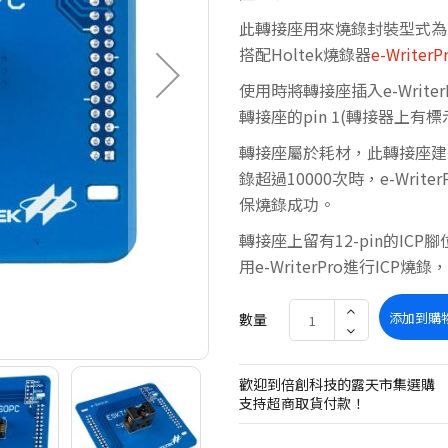
此轉接座用來燒錄封裝型式為10-p
搭配Holtek燒錄器
e-WriterP
使用時將轉接座插入e-Writer
轉接座的pin 1(轉接器上有標
轉接座屬於耗材，此轉接座建
錄超過10000次時，e-Wri
保燒錄成功。
轉接座上留有12-pin的ICP
用e-WriterPro進行ICP
添加到購
數量
歡迎到倍創科技的露天市集選購
支持超商取貨付款！