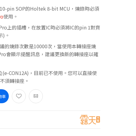
in SOP的Holtek 8-bit MCU，燒錄時必須
ro
使用。
Pro上的插槽，在放置IC時必須將IC的pin 1對齊
示)。
議的燒錄次數是10000次，當使用本轉接座燒
terPro會顯示提醒訊息，建議更換新的轉接座以確
腳位(e-CON12A)，目前已不使用。您可以直接使
燒錄，不須轉接座。
物車