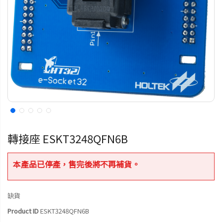
轉接座 ESKT3248QFN6B
本產品已停產，售完後將不再補貨。
缺貨
Product ID
ESKT3248QFN6B