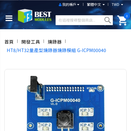
我的帳戶
繁體中文
TWD
0
首頁
開發工具
燒錄器
HT8/HT32量產型燒錄器燒錄模組 G-ICPM00040