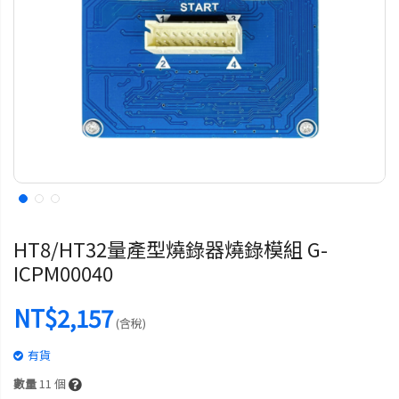
HT8/HT32量產型燒錄器燒錄模組 G-
ICPM00040
NT$2,157
(含稅)
有貨
數量
11
個