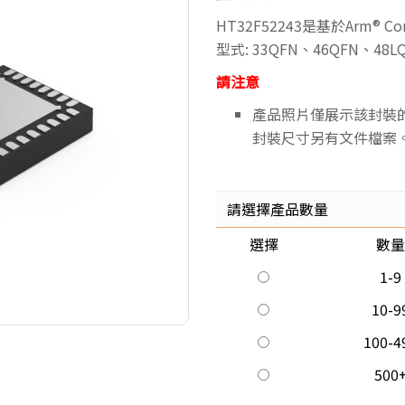
HT32F52243是基於Arm®
型式: 33QFN、46QFN、48
請注意
產品照片僅展示該封裝
封裝尺寸另有文件檔案
請選擇產品數量
選擇
數量
1-9
10-9
100-4
500