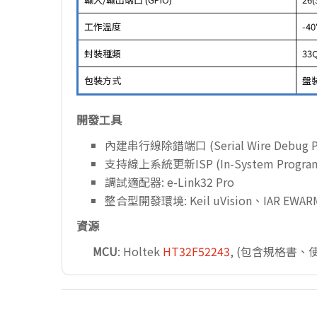
工作溫度
-40
封裝種類
33
包裝方式
盤
開發工具
內建串行線除錯端口 (Serial Wire Debug P
支持線上系統更新ISP (In-System Program
調試適配器: e-Link32 Pro
整合型開發環境: Keil uVision、IAR EWAR
資源
MCU
: Holtek
HT32F52243
, (包含規格書