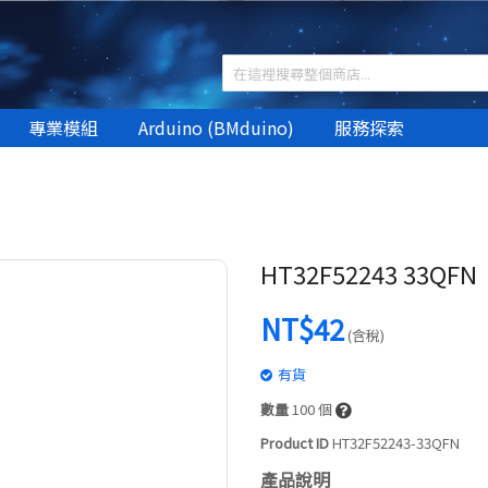
專業模組
Arduino (BMduino)
服務探索
HT32F52243 33QFN
NT$42
(含稅)
有貨
數量
100
個
Product ID
HT32F52243-33QFN
產品說明