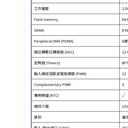
工作電壓
2.0
Flash memory
64 
SRAM
8 K
Peripheral DMA (PDMA)
6
類比轉數位轉換器 (ADC)
12-
定時器 (Timers)
BF
輸入捕捉或脈波寬度調變 (PWM)
12
Complementary PWM
3
實時時鐘 (RTC)
√
通訊介面
USA
其他
循
輸入/輸出端口 (GPIO)
26