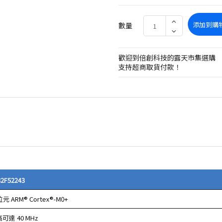
添加到購
數量
歡迎到倍創科技的露天市集選購
支持超商取貨付款！
2F52243
位元 ARM® Cortex®-M0+
可達 40 MHz