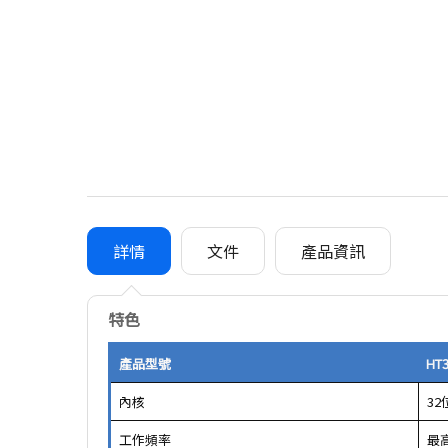
詳情
文件
產品資訊
特色
產品型號
HT3
內核
32
工作頻率
最高