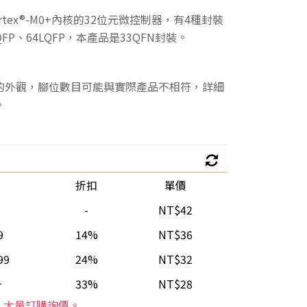
 Cortex®-M0+內核的32位元微控制器，有4種封裝
LQFP、64LQFP，本產品是33QFN封裝。
的外觀，腳位數目可能與實際產品不相符，詳細
。
折扣
單價
-
NT$42
9
14%
NT$36
99
24%
NT$32
+
33%
NT$28
大量訂購詢價。