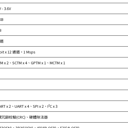
V - 3.6V
KB
B
通道
bit x 12 通道，1 Msps
TM x 2、SCTM x 4、GPTM x 1、MCTM x 1
2
RT x 2、UART x 4、SPI x 2、I
C x 3
環冗餘校驗(CRC)、硬體除法器
(33QFN)，38(46QFN)，40(48LQFP)，52(64LQFP)