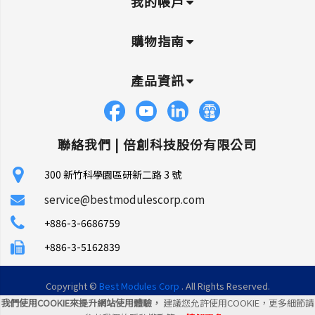
我的帳戶
購物指南
產品資訊
聯絡我們 |
倍創科技股份有限公司
300 新竹科學園區研新二路 3 號
service@bestmodulescorp.com
+886-3-6686759
+886-3-5162839
Copyright ©
Best Modules Corp
. All Rights Reserved.
我們使用COOKIE來提升網站使用體驗，
建議您允許使用COOKIE，更多細節請
|
網站地圖
|
統一編號: 45106035