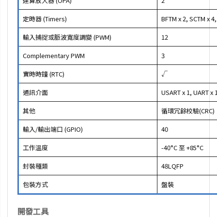
運算放大器 (OPA)
2
定時器 (Timers)
BFTM x 2, SCTM x 4
輸入捕捉或脈波寬度調變 (PWM)
12
Complementary PWM
3
實時時鐘 (RTC)
√
通訊介面
USART x 1, UART x 1,
其他
循環冗餘校驗(CRC)
輸入/輸出端口 (GPIO)
40
工作溫度
-40°C 至 +85°C
封裝種類
48LQFP
包裝方式
盤裝
開發工具