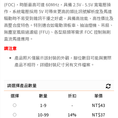
(FOC)，時脈最高可達 60MHz，具備 2.5V - 5.5V 寬電壓操
作，系統電壓採用 5V 可帶來更高的類比訊號解析度及馬達
驅動時不易受到雜訊干擾之好處，具備高效能、高性價比及
高整合度特色。特別適合如電動滑板車、抽油煙機、吊扇、
無塵室風扇過濾組 (FFU)、各型扇類等需求 FOC 控制無刷
直流馬達應用。
請注意
產品照片僅展示該封裝的外觀，腳位數目可能與實際
產品不相符，詳細封裝尺寸另有文件檔案。
請選擇產品數量
選擇
數量
折扣
單價
1-9
-
NT$43
10-99
14%
NT$37