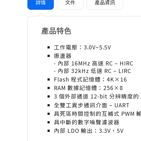
詳情
文件
產品資訊
產品特色
工作電壓：3.0V~5.5V
振盪器
- 內部 16MHz 高速 RC – HIRC
- 內部 32kHz 低速 RC – LIRC
Flash 程式記憶體：4K×16
RAM 數據記憶體：256×8
3 個外部通道 12-bit 分辨精度的
全雙工異步通訊介面 – UART
具死區時間控制的互補式 PWM 
具中斷的數字噪聲濾波器
內部 LDO 輸出：3.3V，5V