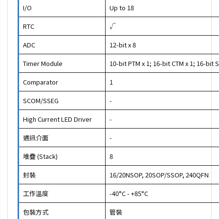
I/O
Up to 18
RTC
√
ADC
12-bit x 8
Timer Module
10-bit PTM x 1; 16-bit CTM x 1; 16-bit 
Comparator
1
SCOM/SSEG
-
High Current LED Driver
-
通訊介面
-
堆疊 (Stack)
8
封裝
16/20NSOP, 20SOP/SSOP, 240QFN
工作溫度
-40°C - +85°C
包裝方式
管裝