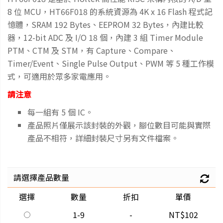
8 位 MCU，HT66F018 的系統資源為 4K x 16 Flash 程式記
憶體，SRAM 192 Bytes、EEPROM 32 Bytes，內建比較
器，12-bit ADC 及 I/O 18 個，內建 3 組 Timer Module
PTM、CTM 及 STM，有 Capture、Compare、
Timer/Event、Single Pulse Output、PWM 等 5 種工作模
式，可適用於眾多家電應用。
請注意
每一組有 5 個 IC。
產品照片僅展示該封裝的外觀，腳位數目可能與實際
產品不相符，詳細封裝尺寸另有文件檔案。
請選擇產品數量
選擇
數量
折扣
單價
1-9
-
NT$102