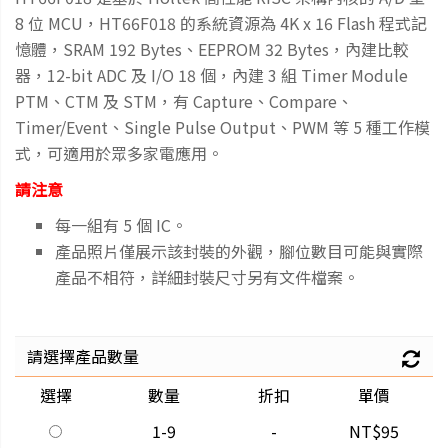
8 位 MCU，HT66F018 的系統資源為 4K x 16 Flash 程式記
憶體，SRAM 192 Bytes、EEPROM 32 Bytes，內建比較
器，12-bit ADC 及 I/O 18 個，內建 3 組 Timer Module
PTM、CTM 及 STM，有 Capture、Compare、
Timer/Event、Single Pulse Output、PWM 等 5 種工作模
式，可適用於眾多家電應用。
請注意
每一組有 5 個 IC。
產品照片僅展示該封裝的外觀，腳位數目可能與實際
產品不相符，詳細封裝尺寸另有文件檔案。
請選擇產品數量
選擇
數量
折扣
單價
1-9
-
NT$95