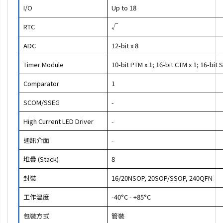
I/O
Up to 18
RTC
√
ADC
12-bit x 8
Timer Module
10-bit PTM x 1; 16-bit CTM x 1; 16-bit 
Comparator
1
SCOM/SSEG
-
High Current LED Driver
-
通訊介面
-
堆疊 (Stack)
8
封裝
16/20NSOP, 20SOP/SSOP, 240QFN
工作溫度
-40°C - +85°C
包裝方式
管裝