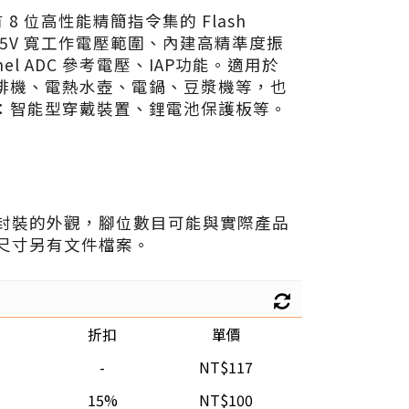
有 8 位高性能精簡指令集的 Flash
~ 5.5V 寬工作電壓範圍、內建高精準度振
nel ADC 參考電壓、IAP功能。適用於
啡機、電熱水壺、電鍋、豆漿機等，也
：智能型穿戴裝置、鋰電池保護板等。
封裝的外觀，腳位數目可能與實際產品
尺寸另有文件檔案。
折扣
單價
-
NT$117
15%
NT$100