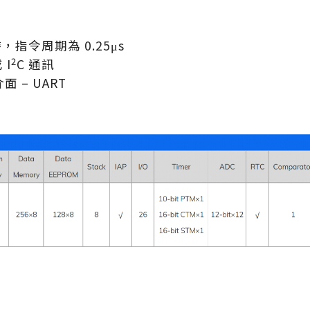
時，指令周期為 0.25μs
2
 I
C 通訊
 – UART