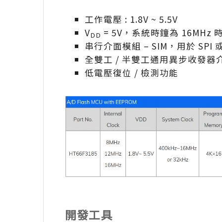
工作電壓 : 1.8V ~ 5.5V
V
= 5V，系統時鐘為 16MHz 
DD
串行介面模組 – SIM，用於 SPI 或
全雙工 / 半雙工通用異步收發器介面
低電壓復位 / 檢測功能
開發工具