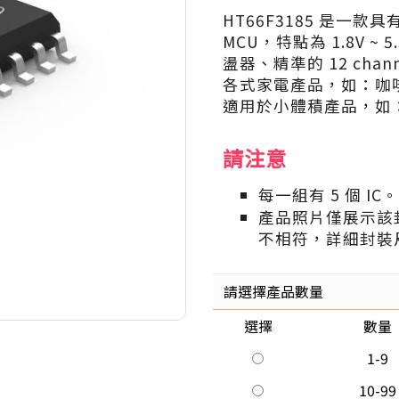
HT66F3185 是一款具
MCU，特點為 1.8V 
盪器、精準的 12 chan
各式家電產品，如：咖
適用於小體積產品，如
請注意
每一組有 5 個 IC。
產品照片僅展示該
不相符，詳細封裝
請選擇產品數量
選擇
數量
1-9
10-99