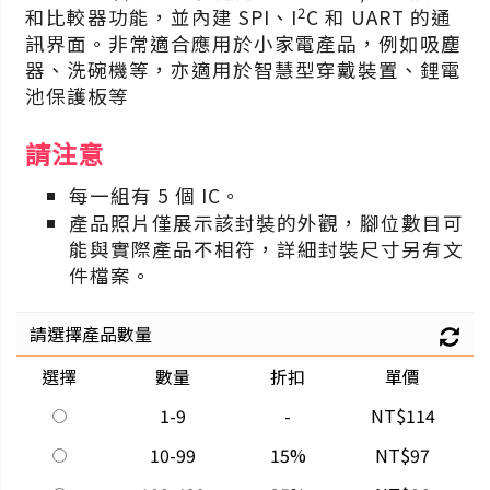
2
和比較器功能，並內建 SPI、I
C 和 UART 的通
訊界面。非常適合應用於小家電產品，例如吸塵
器、洗碗機等，亦適用於智慧型穿戴裝置、鋰電
池保護板等
請注意
每一組有 5 個 IC。
產品照片僅展示該封裝的外觀，腳位數目可
能與實際產品不相符，詳細封裝尺寸另有文
件檔案。
請選擇產品數量
選擇
數量
折扣
單價
1-9
-
NT$114
10-99
15%
NT$97