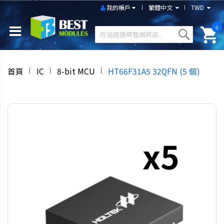
我的帳戶
繁體中文
TWD
0
首頁
IC
8-bit MCU
HT66F31A5 32QFN (5 個)