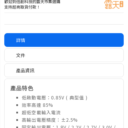
歡迎到倍創科技的露天市集選購
支持超商取貨付款！
詳情
文件
產品資訊
產品特色
低啟動電壓：0.85V ( 典型值 )
效率高達 85%
超低空載輸入電流
高輸出電壓精度：±2.5%
固定輸出電壓：1.8V / 2.2V / 2.7V / 3.0V /