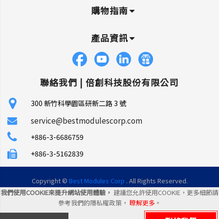
購物指南
產品資訊
聯絡我們 |
倍創科技股份有限公司
300 新竹科學園區研新二路 3 號
service@bestmodulescorp.com
+886-3-6686759
+886-3-5162839
Copyright ©
Best Modules Corp
. All Rights Reserved.
我們使用COOKIE來提升網站使用體驗，
建議您允許使用COOKIE，更多細節請
|
網站地圖
|
統一編號: 45106035
參考我們的隱私權政策，
瞭解更多
。