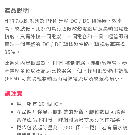
產品說明
HT77xxB 系列為 PFM 升壓 DC / DC 轉換器，效率
高、紋波低。此系列具有超低啟動電壓以及高輸出電壓
精度。只需外接一個電感、一個電容和一個二極管即可
實現一個完整的 DC / DC 轉換器電路，轉換效率高達
85%。
此系列內建振盪器、 PFM 控制電路、驅動晶體管、參
考電壓單位以及高速比較器各一個。採用脈衝頻率調製
(PFM) 可實現輕載輸出時電源電流以及紋波為最小。
請注意
每一組有 10 個 IC。
產品照片僅展示該封裝的外觀，腳位數目可能與
實際產品不相符，詳細封裝尺寸另有文件檔案。
捲帶包裝起訂量為 1,000 個 (一捲)，若有需求請