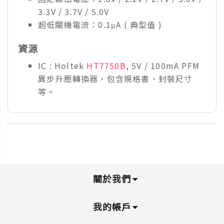
3.3V / 3.7V / 5.0V
超低關機電流：0.1μA ( 典型值 )
資源
IC : Holtek
HT7750B
, 5V / 100mA PFM
異步升壓轉換器，包含規格書、封裝尺寸
等。
關於我們
我的帳戶