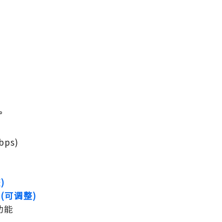
°
ps)
)
V
(可调整)
功能