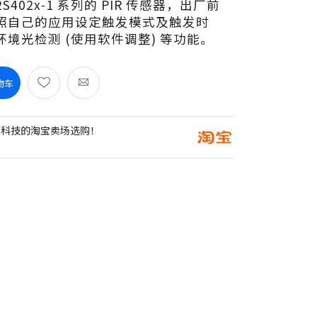
M22S402x-1 系列的 PIR 传感器，出厂前
照自己的应用设定触发模式及触发时
境光检测 (使用软件调整) 等功能。
物车
创科技的淘宝卖场选购！