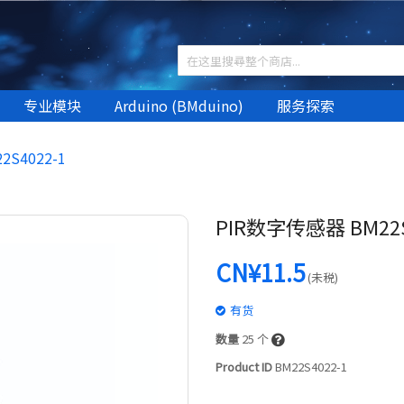
专业模块
Arduino (BMduino)
服务探索
S4022-1
PIR数字传感器 BM22S
CN¥11.5
(未税)
有货
数量
25
个
Product ID
BM22S4022-1