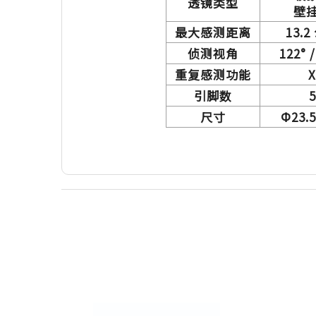
透镜类型
壁
最大感测距离
13.2
侦测视角
122° /
重复感测功能
X
引脚数
5
尺寸
Ф23.