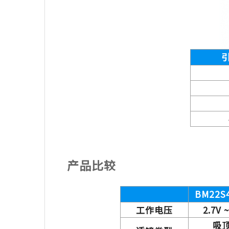
产品比较
BM22S
工作电压
2.7V ~
吸