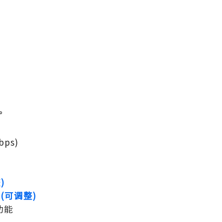
°
ps)
)
V
(可调整)
功能