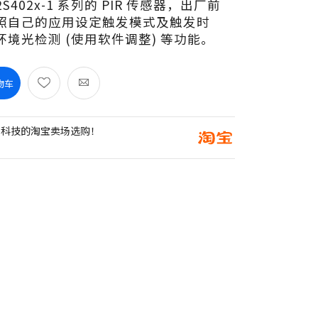
M22S402x-1 系列的 PIR 传感器，出厂前
照自己的应用设定触发模式及触发时
境光检测 (使用软件调整) 等功能。
物车
创科技的淘宝卖场选购！