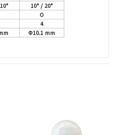
 10°
10° / 20°
O
4
 mm
Ф10.1 mm