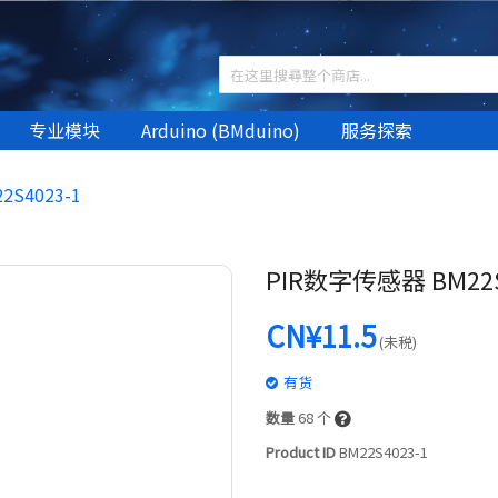
专业模块
Arduino (BMduino)
服务探索
S4023-1
PIR数字传感器 BM22S
CN¥11.5
(未税)
有货
数量
68
个
Product ID
BM22S4023-1