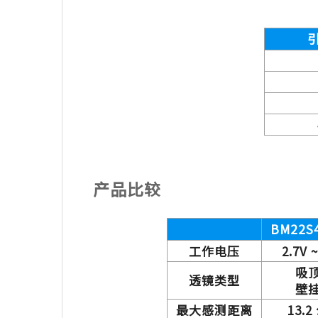
产品比较
BM22S
工作电压
2.7V ~
吸
透镜类型
壁
最大感测距离
13.2