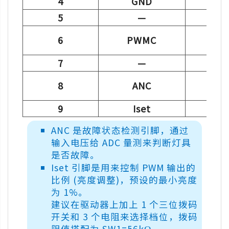
4
GND
5
—
6
PWMC
推挽
7
—
8
ANC
内置
9
Iset
电流
ANC 是故障状态检测引脚，通过
输入电压给 ADC 量测来判断灯具
是否故障。
Iset 引脚是用来控制 PWM 输出的
比例 (亮度调整)，预设的最小亮度
为 1%。
建议在驱动器上加上 1 个三位拨码
开关和 3 个电阻来选择档位，拨码
阻值搭配为 SW1=56kΩ，