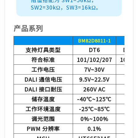
SW2=30kΩ，SW3=16kΩ。
产品系列
BM82D8011-1
BM8
支持灯具类型
DT6
DT6 
符合标准
101/102/207
101/1
工作电压
7V~30V
7
DALI 通信电压
9.5V~22.5V
9.5
DALI 接口耐压
260V AC
2
储存温度
-40℃~125℃
-40
工作环境温度
-25℃~85℃
-2
调光范围
0%~100%
0%
PWM 分辨率
0.1%