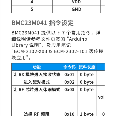
4
VDD
5
GND
BMC23M041 指令设定
BMC23M041 提供以下 7 个常用指令，详
细说明请参考文件页签的 "Arduino
Library 说明"，及应用笔记
"BCM-2102-X03 & BCM-2302-T01 透传模
块应用"。
功能
命令码
资料长度
对应
让 RX 模块进入接收状态
0x01
0 byte
v
进入配对模式
0x02
0 byte
vo
让 RF 芯片进入休眠模式
0x03
0 byte
void be
fr
0x0
选择 RF 频段
0x10
1 byte
0x01(