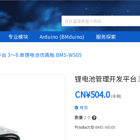
专业模块
Arduino (BMduino)
服务探索
 3～8 串锂电池仿真板 BMS-WS05
锂电池管理开发平台 3～
CN¥504.0
(未税)
有货
数量
2
个
Product ID
BMS-WS05