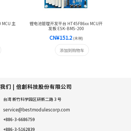
 MCU 主
锂电池管理开发平台 HT45F86xx MCU开
锂电池管
发板 ESK-BMS-200
M
CN¥151.2
(未税)
添加到购物车
我们 |
倍創科技股份有限公司
台湾 新竹科学园区研新二路 3 号
service@bestmodulescorp.com
+886-3-6686759
+886-3-5162839