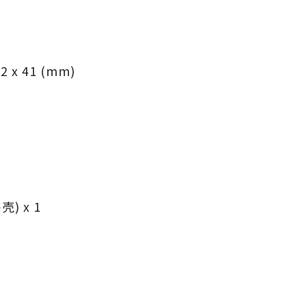
 x 41 (mm)
) x 1