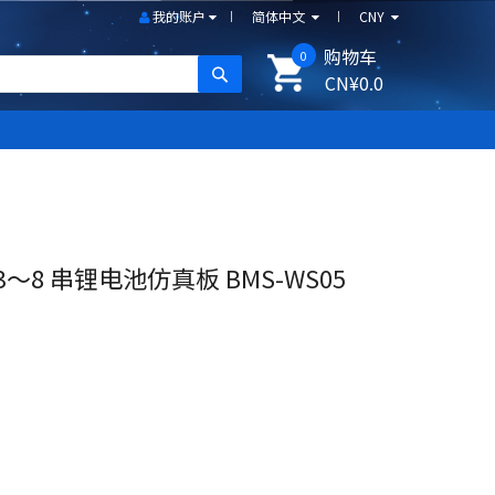
我的账户
简体中文
CNY
购物车
0
搜尋
CN¥0.0
8 串锂电池仿真板 BMS-WS05