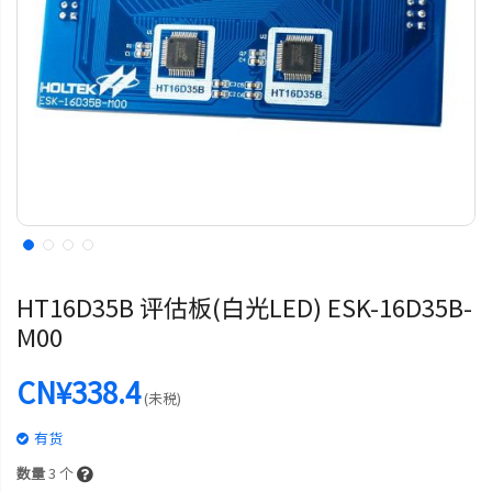
HT16D35B 评估板(白光LED) ESK-16D35B-
M00
CN¥338.4
(未税)
有货
数量
3
个