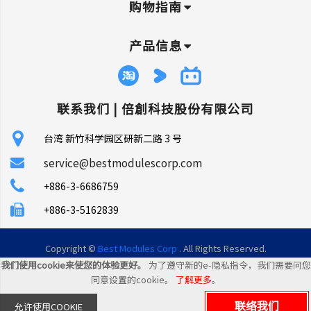
购物指南
产品信息
联系我们 |
倍創科技股份有限公司
台湾 新竹科学园区研新二路 3 号
service@bestmodulescorp.com
+886-3-6686759
+886-3-5162839
Copyright ©
Best Modules Corp
. All Rights Reserved.
我们使用cookie来使您的体验更好。
为了遵守新的e-隐私指令，我们需要问您
|
网站地图
同意设置的cookie。
了解更多
。
联络我们
允许使用COOKIE