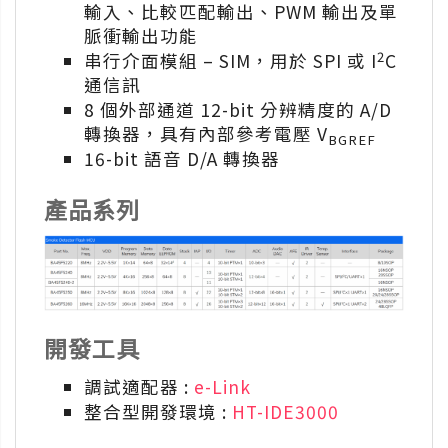
輸入、比較匹配輸出、PWM 輸出及單
脈衝輸出功能
2
串行介面模組 – SIM，用於 SPI 或 I
C
通信訊
8 個外部通道 12-bit 分辨精度的 A/D
轉換器，具有內部參考電壓 V
BGREF
16-bit 語音 D/A 轉換器
產品系列
開發工具
調試適配器 :
e-Link
整合型開發環境 :
HT-IDE3000