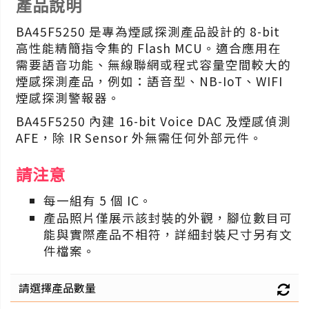
產品說明
BA45F5250 是專為煙感探測產品設計的 8-bit
高性能精簡指令集的 Flash MCU。適合應用在
需要語音功能、無線聯網或程式容量空間較大的
煙感探測產品，例如：語音型、NB-IoT、WIFI
煙感探測警報器。
BA45F5250 內建 16-bit Voice DAC 及煙感偵測
AFE，除 IR Sensor 外無需任何外部元件。
請注意
每一組有 5 個 IC。
產品照片僅展示該封裝的外觀，腳位數目可
能與實際產品不相符，詳細封裝尺寸另有文
件檔案。
請選擇產品數量